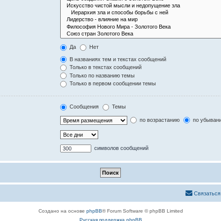
Да
Нет
В названиях тем и текстах сообщений
Только в текстах сообщений
Только по названию темы
Только в первом сообщении темы
Сообщения
Темы
по возрастанию
по убыван
символов сообщений
Связаться
Создано на основе
phpBB
® Forum Software © phpBB Limited
Русская поддержка phpBB