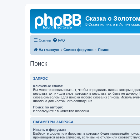
Сказка о Золотом
В Сказке истина, а в Истине сказк
Ссылки
FAQ
На главную
Список форумов
Поиск
Поиск
ЗАПРОС
Ключевые слова:
Вы можете использовать
+
, чтобы определить слова, которые дол
результатах, и
-
для слов, которых в результатах быть не должно.
слова символом
|
для поиска любого слова из списка. Используй
шаблона для частичного совпадения.
Поиск по автору:
Используйте * в качестве шаблона.
ПАРАМЕТРЫ ЗАПРОСА
Искать в форумах:
Выберите форум или форумы, в которых будет произведён поиск
производится автоматически, если вы не отключили соответству