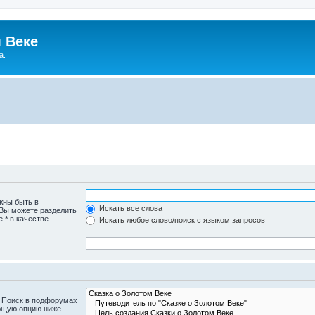
 Веке
а.
жны быть в
Искать все слова
 Вы можете разделить
те
*
в качестве
Искать любое слово/поиск с языком запросов
. Поиск в подфорумах
ющую опцию ниже.