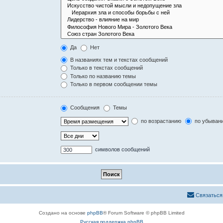
Да
Нет
В названиях тем и текстах сообщений
Только в текстах сообщений
Только по названию темы
Только в первом сообщении темы
Сообщения
Темы
по возрастанию
по убыван
символов сообщений
Связаться
Создано на основе
phpBB
® Forum Software © phpBB Limited
Русская поддержка phpBB