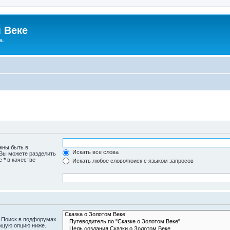
 Веке
а.
жны быть в
Искать все слова
 Вы можете разделить
те
*
в качестве
Искать любое слово/поиск с языком запросов
. Поиск в подфорумах
ющую опцию ниже.