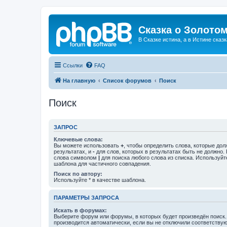
Сказка о Золотом
В Сказке истина, а в Истине сказк
Ссылки
FAQ
На главную
Список форумов
Поиск
Поиск
ЗАПРОС
Ключевые слова:
Вы можете использовать
+
, чтобы определить слова, которые дол
результатах, и
-
для слов, которых в результатах быть не должно.
слова символом
|
для поиска любого слова из списка. Используй
шаблона для частичного совпадения.
Поиск по автору:
Используйте * в качестве шаблона.
ПАРАМЕТРЫ ЗАПРОСА
Искать в форумах:
Выберите форум или форумы, в которых будет произведён поиск
производится автоматически, если вы не отключили соответству