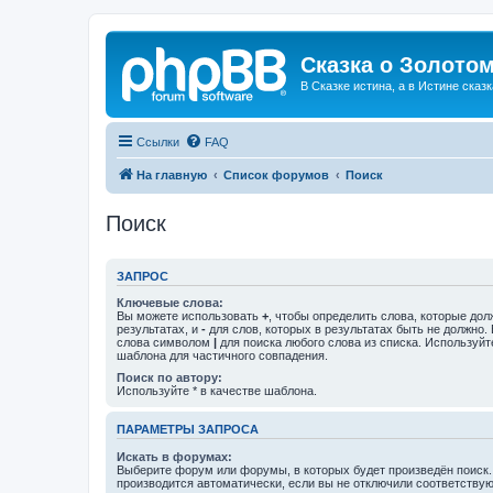
Сказка о Золотом
В Сказке истина, а в Истине сказк
Ссылки
FAQ
На главную
Список форумов
Поиск
Поиск
ЗАПРОС
Ключевые слова:
Вы можете использовать
+
, чтобы определить слова, которые дол
результатах, и
-
для слов, которых в результатах быть не должно.
слова символом
|
для поиска любого слова из списка. Используй
шаблона для частичного совпадения.
Поиск по автору:
Используйте * в качестве шаблона.
ПАРАМЕТРЫ ЗАПРОСА
Искать в форумах:
Выберите форум или форумы, в которых будет произведён поиск
производится автоматически, если вы не отключили соответству