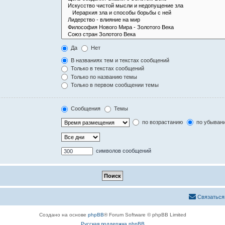
Да
Нет
В названиях тем и текстах сообщений
Только в текстах сообщений
Только по названию темы
Только в первом сообщении темы
Сообщения
Темы
по возрастанию
по убыван
символов сообщений
Связаться
Создано на основе
phpBB
® Forum Software © phpBB Limited
Русская поддержка phpBB