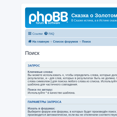
Сказка о Золотом
В Сказке истина, а в Истине сказк
Ссылки
FAQ
На главную
Список форумов
Поиск
Поиск
ЗАПРОС
Ключевые слова:
Вы можете использовать
+
, чтобы определить слова, которые дол
результатах, и
-
для слов, которых в результатах быть не должно.
слова символом
|
для поиска любого слова из списка. Используй
шаблона для частичного совпадения.
Поиск по автору:
Используйте * в качестве шаблона.
ПАРАМЕТРЫ ЗАПРОСА
Искать в форумах:
Выберите форум или форумы, в которых будет произведён поиск
производится автоматически, если вы не отключили соответству