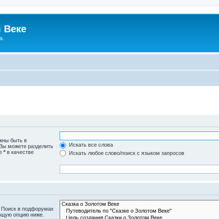
 Веке
а.
жны быть в
Искать все слова
 Вы можете разделить
те
*
в качестве
Искать любое слово/поиск с языком запросов
. Поиск в подфорумах
ющую опцию ниже.