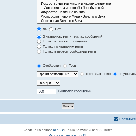
Да
Нет
В названиях тем и текстах сообщений
Только в текстах сообщений
Только по названию темы
Только в первом сообщении темы
Сообщения
Темы
по возрастанию
по убыван
символов сообщений
Связаться
Создано на основе
phpBB
® Forum Software © phpBB Limited
Русская поддержка phpBB