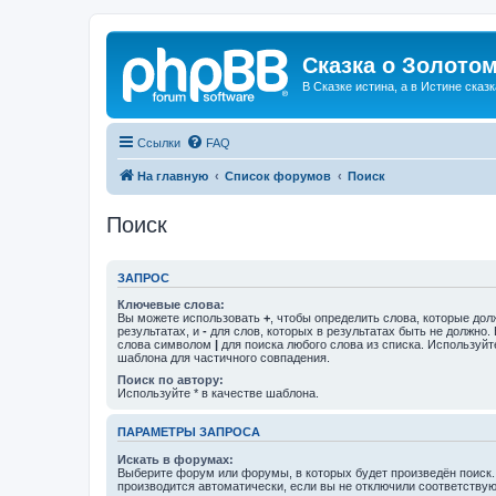
Сказка о Золотом
В Сказке истина, а в Истине сказк
Ссылки
FAQ
На главную
Список форумов
Поиск
Поиск
ЗАПРОС
Ключевые слова:
Вы можете использовать
+
, чтобы определить слова, которые дол
результатах, и
-
для слов, которых в результатах быть не должно.
слова символом
|
для поиска любого слова из списка. Используй
шаблона для частичного совпадения.
Поиск по автору:
Используйте * в качестве шаблона.
ПАРАМЕТРЫ ЗАПРОСА
Искать в форумах:
Выберите форум или форумы, в которых будет произведён поиск
производится автоматически, если вы не отключили соответству