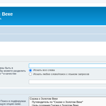
 Веке
а.
жны быть в
Искать все слова
 Вы можете разделить
те
*
в качестве
Искать любое слово/поиск с языком запросов
. Поиск в подфорумах
ющую опцию ниже.