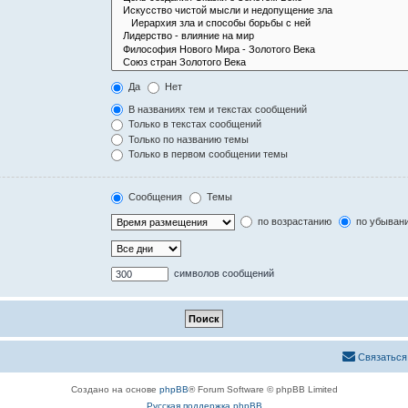
Да
Нет
В названиях тем и текстах сообщений
Только в текстах сообщений
Только по названию темы
Только в первом сообщении темы
Сообщения
Темы
по возрастанию
по убыван
символов сообщений
Связаться
Создано на основе
phpBB
® Forum Software © phpBB Limited
Русская поддержка phpBB