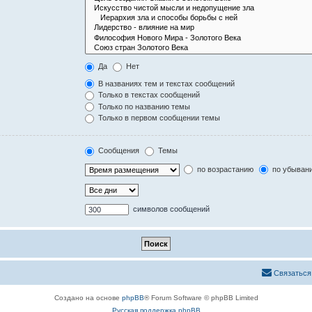
Да
Нет
В названиях тем и текстах сообщений
Только в текстах сообщений
Только по названию темы
Только в первом сообщении темы
Сообщения
Темы
по возрастанию
по убыван
символов сообщений
Связаться
Создано на основе
phpBB
® Forum Software © phpBB Limited
Русская поддержка phpBB