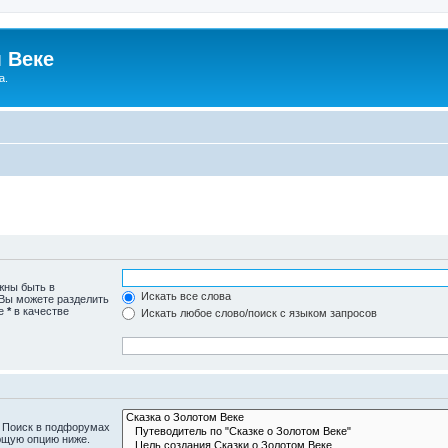
 Веке
а.
жны быть в
Искать все слова
 Вы можете разделить
те
*
в качестве
Искать любое слово/поиск с языком запросов
. Поиск в подфорумах
ющую опцию ниже.