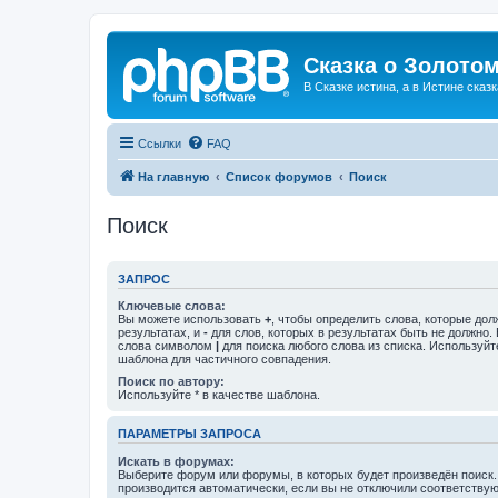
Сказка о Золотом
В Сказке истина, а в Истине сказк
Ссылки
FAQ
На главную
Список форумов
Поиск
Поиск
ЗАПРОС
Ключевые слова:
Вы можете использовать
+
, чтобы определить слова, которые дол
результатах, и
-
для слов, которых в результатах быть не должно.
слова символом
|
для поиска любого слова из списка. Используй
шаблона для частичного совпадения.
Поиск по автору:
Используйте * в качестве шаблона.
ПАРАМЕТРЫ ЗАПРОСА
Искать в форумах:
Выберите форум или форумы, в которых будет произведён поиск
производится автоматически, если вы не отключили соответству