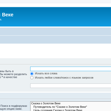
 Веке
а.
жны быть в
Искать все слова
 Вы можете разделить
те
*
в качестве
Искать любое слово/поиск с языком запросов
. Поиск в подфорумах
ющую опцию ниже.