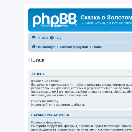
Сказка о Золотом
В Сказке истина, а в Истине сказк
Ссылки
FAQ
На главную
Список форумов
Поиск
Поиск
ЗАПРОС
Ключевые слова:
Вы можете использовать
+
, чтобы определить слова, которые дол
результатах, и
-
для слов, которых в результатах быть не должно.
слова символом
|
для поиска любого слова из списка. Используй
шаблона для частичного совпадения.
Поиск по автору:
Используйте * в качестве шаблона.
ПАРАМЕТРЫ ЗАПРОСА
Искать в форумах:
Выберите форум или форумы, в которых будет произведён поиск
производится автоматически, если вы не отключили соответству