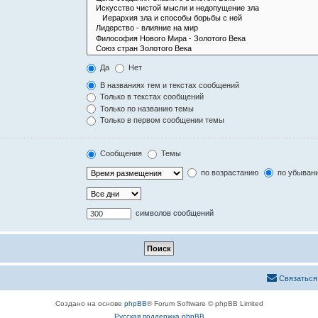
Да
Нет
В названиях тем и текстах сообщений
Только в текстах сообщений
Только по названию темы
Только в первом сообщении темы
Сообщения
Темы
по возрастанию
по убыван
символов сообщений
Связаться
Создано на основе
phpBB
® Forum Software © phpBB Limited
Русская поддержка phpBB