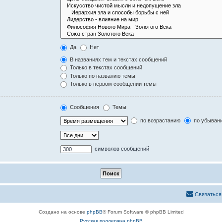
Да
Нет
В названиях тем и текстах сообщений
Только в текстах сообщений
Только по названию темы
Только в первом сообщении темы
Сообщения
Темы
по возрастанию
по убыван
символов сообщений
Связаться
Создано на основе
phpBB
® Forum Software © phpBB Limited
Русская поддержка phpBB