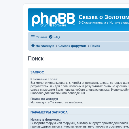
Сказка о Золотом
В Сказке истина, а в Истине сказк
Ссылки
FAQ
На главную
Список форумов
Поиск
Поиск
ЗАПРОС
Ключевые слова:
Вы можете использовать
+
, чтобы определить слова, которые дол
результатах, и
-
для слов, которых в результатах быть не должно.
слова символом
|
для поиска любого слова из списка. Используй
шаблона для частичного совпадения.
Поиск по автору:
Используйте * в качестве шаблона.
ПАРАМЕТРЫ ЗАПРОСА
Искать в форумах:
Выберите форум или форумы, в которых будет произведён поиск
производится автоматически, если вы не отключили соответству