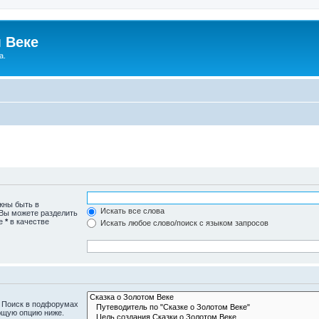
 Веке
а.
жны быть в
Искать все слова
 Вы можете разделить
те
*
в качестве
Искать любое слово/поиск с языком запросов
. Поиск в подфорумах
ющую опцию ниже.