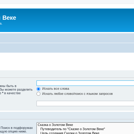
 Веке
а.
жны быть в
Искать все слова
 Вы можете разделить
те
*
в качестве
Искать любое слово/поиск с языком запросов
. Поиск в подфорумах
ющую опцию ниже.