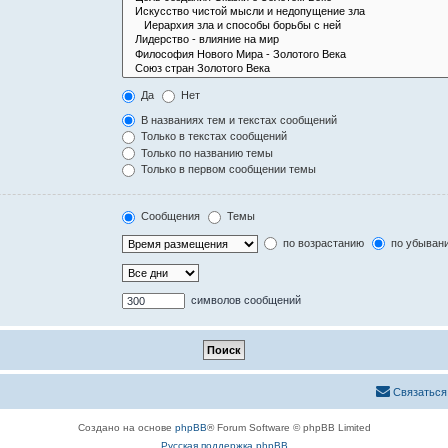
Да
Нет
В названиях тем и текстах сообщений
Только в текстах сообщений
Только по названию темы
Только в первом сообщении темы
Сообщения
Темы
по возрастанию
по убыван
символов сообщений
Связаться
Создано на основе
phpBB
® Forum Software © phpBB Limited
Русская поддержка phpBB