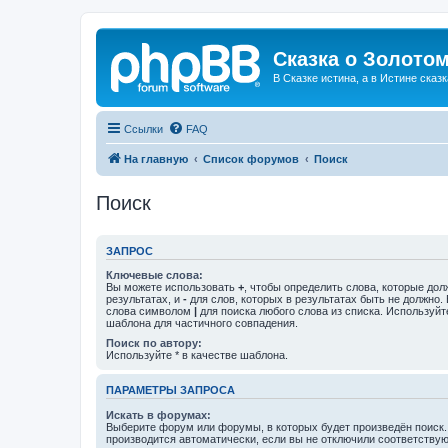
Сказка о Золотом
В Сказке истина, а в Истине сказк
Ссылки
FAQ
На главную
Список форумов
Поиск
Поиск
ЗАПРОС
Ключевые слова:
Вы можете использовать
+
, чтобы определить слова, которые дол
результатах, и
-
для слов, которых в результатах быть не должно.
слова символом
|
для поиска любого слова из списка. Используй
шаблона для частичного совпадения.
Поиск по автору:
Используйте * в качестве шаблона.
ПАРАМЕТРЫ ЗАПРОСА
Искать в форумах:
Выберите форум или форумы, в которых будет произведён поиск
производится автоматически, если вы не отключили соответству