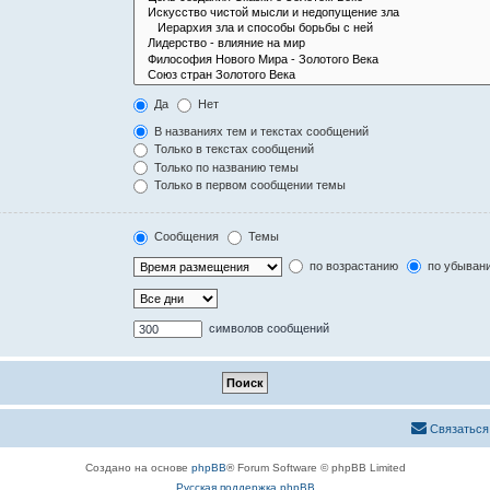
Да
Нет
В названиях тем и текстах сообщений
Только в текстах сообщений
Только по названию темы
Только в первом сообщении темы
Сообщения
Темы
по возрастанию
по убыван
символов сообщений
Связаться
Создано на основе
phpBB
® Forum Software © phpBB Limited
Русская поддержка phpBB