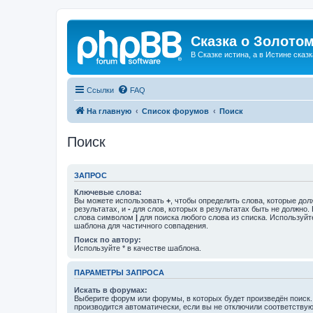
Сказка о Золотом
В Сказке истина, а в Истине сказк
Ссылки
FAQ
На главную
Список форумов
Поиск
Поиск
ЗАПРОС
Ключевые слова:
Вы можете использовать
+
, чтобы определить слова, которые дол
результатах, и
-
для слов, которых в результатах быть не должно.
слова символом
|
для поиска любого слова из списка. Используй
шаблона для частичного совпадения.
Поиск по автору:
Используйте * в качестве шаблона.
ПАРАМЕТРЫ ЗАПРОСА
Искать в форумах:
Выберите форум или форумы, в которых будет произведён поиск
производится автоматически, если вы не отключили соответству