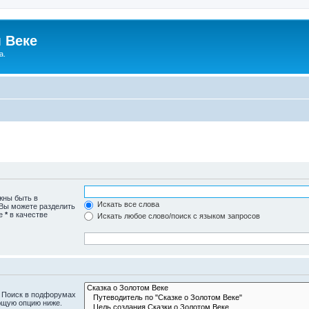
 Веке
а.
жны быть в
Искать все слова
 Вы можете разделить
те
*
в качестве
Искать любое слово/поиск с языком запросов
. Поиск в подфорумах
ющую опцию ниже.