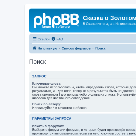
Сказка о Золотом
В Сказке истина, а в Истине сказк
Ссылки
FAQ
На главную
Список форумов
Поиск
Поиск
ЗАПРОС
Ключевые слова:
Вы можете использовать
+
, чтобы определить слова, которые дол
результатах, и
-
для слов, которых в результатах быть не должно.
слова символом
|
для поиска любого слова из списка. Используй
шаблона для частичного совпадения.
Поиск по автору:
Используйте * в качестве шаблона.
ПАРАМЕТРЫ ЗАПРОСА
Искать в форумах:
Выберите форум или форумы, в которых будет произведён поиск
производится автоматически, если вы не отключили соответству