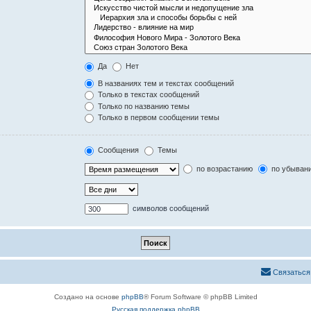
Да
Нет
В названиях тем и текстах сообщений
Только в текстах сообщений
Только по названию темы
Только в первом сообщении темы
Сообщения
Темы
по возрастанию
по убыван
символов сообщений
Связаться
Создано на основе
phpBB
® Forum Software © phpBB Limited
Русская поддержка phpBB