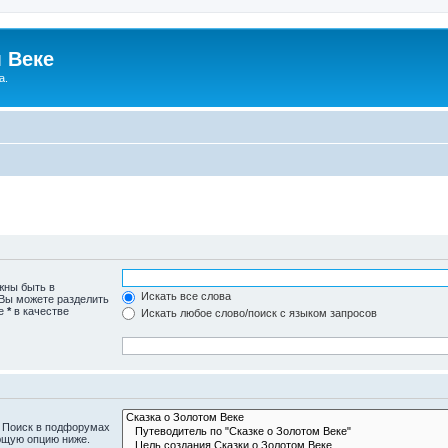
 Веке
а.
жны быть в
Искать все слова
 Вы можете разделить
те
*
в качестве
Искать любое слово/поиск с языком запросов
. Поиск в подфорумах
ющую опцию ниже.