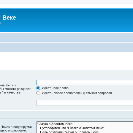
 Веке
а.
жны быть в
Искать все слова
 Вы можете разделить
те
*
в качестве
Искать любое слово/поиск с языком запросов
. Поиск в подфорумах
ющую опцию ниже.