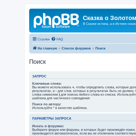
Сказка о Золотом
В Сказке истина, а в Истине сказк
Ссылки
FAQ
На главную
Список форумов
Поиск
Поиск
ЗАПРОС
Ключевые слова:
Вы можете использовать
+
, чтобы определить слова, которые дол
результатах, и
-
для слов, которых в результатах быть не должно.
слова символом
|
для поиска любого слова из списка. Используй
шаблона для частичного совпадения.
Поиск по автору:
Используйте * в качестве шаблона.
ПАРАМЕТРЫ ЗАПРОСА
Искать в форумах:
Выберите форум или форумы, в которых будет произведён поиск
производится автоматически, если вы не отключили соответству