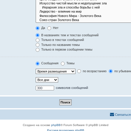
Да
Нет
В названиях тем и текстах сообщений
Только в текстах сообщений
Только по названию темы
Только в первом сообщении темы
Сообщения
Темы
по возрастанию
по убыван
символов сообщений
Связаться
Создано на основе
phpBB
® Forum Software © phpBB Limited
Русская поддержка phpBB