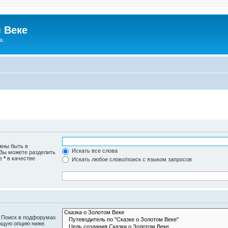
 Веке
а.
жны быть в
Искать все слова
 Вы можете разделить
те
*
в качестве
Искать любое слово/поиск с языком запросов
. Поиск в подфорумах
ющую опцию ниже.