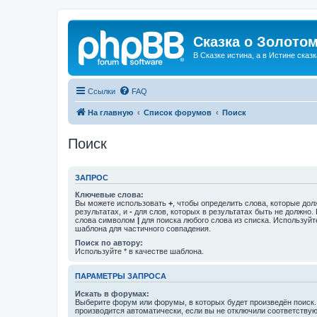
Сказка о Золотом
В Сказке истина, а в Истине сказк
Ссылки
FAQ
На главную
Список форумов
Поиск
Поиск
ЗАПРОС
Ключевые слова:
Вы можете использовать
+
, чтобы определить слова, которые дол
результатах, и
-
для слов, которых в результатах быть не должно.
слова символом
|
для поиска любого слова из списка. Используй
шаблона для частичного совпадения.
Поиск по автору:
Используйте * в качестве шаблона.
ПАРАМЕТРЫ ЗАПРОСА
Искать в форумах:
Выберите форум или форумы, в которых будет произведён поиск
производится автоматически, если вы не отключили соответству