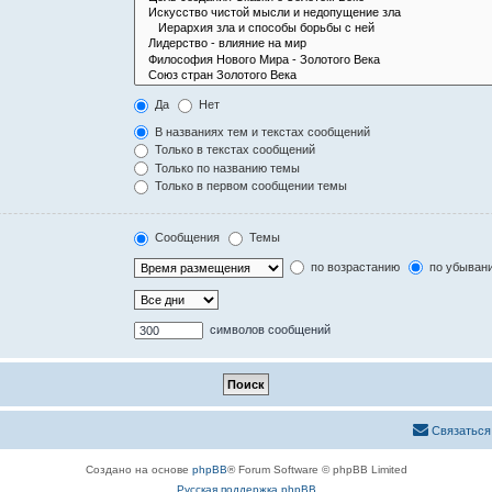
Да
Нет
В названиях тем и текстах сообщений
Только в текстах сообщений
Только по названию темы
Только в первом сообщении темы
Сообщения
Темы
по возрастанию
по убыван
символов сообщений
Связаться
Создано на основе
phpBB
® Forum Software © phpBB Limited
Русская поддержка phpBB