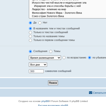
Да
Нет
В названиях тем и текстах сообщений
Только в текстах сообщений
Только по названию темы
Только в первом сообщении темы
Сообщения
Темы
по возрастанию
по убыван
символов сообщений
Связаться
Создано на основе
phpBB
® Forum Software © phpBB Limited
Русская поддержка phpBB