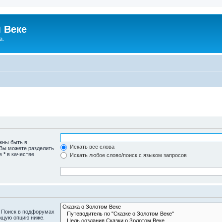
 Веке
а.
жны быть в
Искать все слова
 Вы можете разделить
те
*
в качестве
Искать любое слово/поиск с языком запросов
. Поиск в подфорумах
ющую опцию ниже.