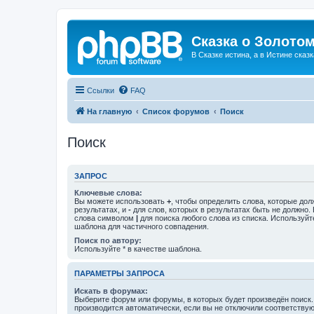
Сказка о Золотом
В Сказке истина, а в Истине сказк
Ссылки
FAQ
На главную
Список форумов
Поиск
Поиск
ЗАПРОС
Ключевые слова:
Вы можете использовать
+
, чтобы определить слова, которые дол
результатах, и
-
для слов, которых в результатах быть не должно.
слова символом
|
для поиска любого слова из списка. Используй
шаблона для частичного совпадения.
Поиск по автору:
Используйте * в качестве шаблона.
ПАРАМЕТРЫ ЗАПРОСА
Искать в форумах:
Выберите форум или форумы, в которых будет произведён поиск
производится автоматически, если вы не отключили соответству