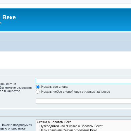
 Веке
а.
жны быть в
Искать все слова
 Вы можете разделить
те
*
в качестве
Искать любое слово/поиск с языком запросов
. Поиск в подфорумах
ющую опцию ниже.