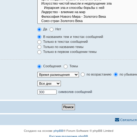
Да
Нет
В названиях тем и текстах сообщений
Только в текстах сообщений
Только по названию темы
Только в первом сообщении темы
Сообщения
Темы
по возрастанию
по убыван
символов сообщений
Связаться
Создано на основе
phpBB
® Forum Software © phpBB Limited
Русская поддержка phpBB