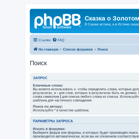
Сказка о Золотом
В Сказке истина, а в Истине сказк
Ссылки
FAQ
На главную
Список форумов
Поиск
Поиск
ЗАПРОС
Ключевые слова:
Вы можете использовать
+
, чтобы определить слова, которые дол
результатах, и
-
для слов, которых в результатах быть не должно.
слова символом
|
для поиска любого слова из списка. Используй
шаблона для частичного совпадения.
Поиск по автору:
Используйте * в качестве шаблона.
ПАРАМЕТРЫ ЗАПРОСА
Искать в форумах:
Выберите форум или форумы, в которых будет произведён поиск
производится автоматически, если вы не отключили соответству