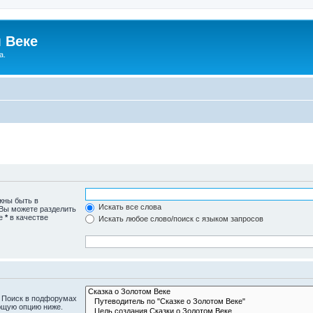
 Веке
а.
жны быть в
Искать все слова
 Вы можете разделить
те
*
в качестве
Искать любое слово/поиск с языком запросов
. Поиск в подфорумах
ющую опцию ниже.