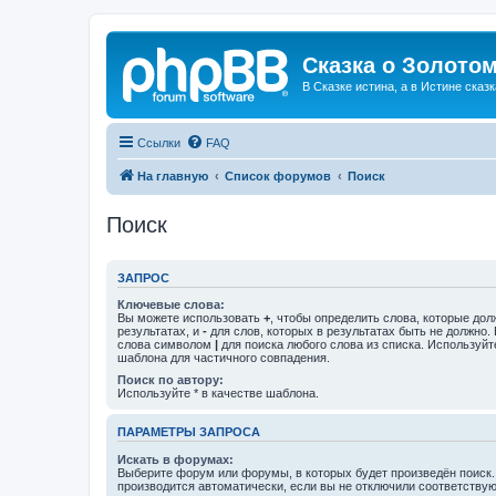
Сказка о Золотом
В Сказке истина, а в Истине сказк
Ссылки
FAQ
На главную
Список форумов
Поиск
Поиск
ЗАПРОС
Ключевые слова:
Вы можете использовать
+
, чтобы определить слова, которые дол
результатах, и
-
для слов, которых в результатах быть не должно.
слова символом
|
для поиска любого слова из списка. Используй
шаблона для частичного совпадения.
Поиск по автору:
Используйте * в качестве шаблона.
ПАРАМЕТРЫ ЗАПРОСА
Искать в форумах:
Выберите форум или форумы, в которых будет произведён поиск
производится автоматически, если вы не отключили соответству