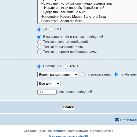
Да
Нет
В названиях тем и текстах сообщений
Только в текстах сообщений
Только по названию темы
Только в первом сообщении темы
Сообщения
Темы
по возрастанию
по убыван
символов сообщений
Связаться
Создано на основе
phpBB
® Forum Software © phpBB Limited
Русская поддержка phpBB