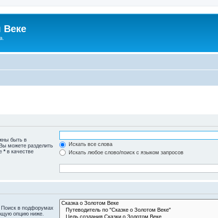
 Веке
а.
жны быть в
Искать все слова
 Вы можете разделить
те
*
в качестве
Искать любое слово/поиск с языком запросов
. Поиск в подфорумах
ющую опцию ниже.