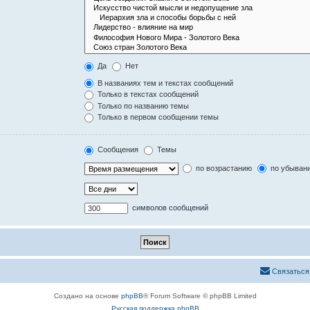
Да
Нет
В названиях тем и текстах сообщений
Только в текстах сообщений
Только по названию темы
Только в первом сообщении темы
Сообщения
Темы
по возрастанию
по убыван
символов сообщений
Связаться
Создано на основе
phpBB
® Forum Software © phpBB Limited
Русская поддержка phpBB