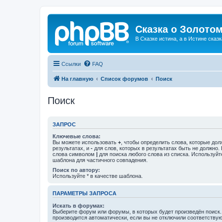
Сказка о Золотом
В Сказке истина, а в Истине сказк
Ссылки
FAQ
На главную
Список форумов
Поиск
Поиск
ЗАПРОС
Ключевые слова:
Вы можете использовать
+
, чтобы определить слова, которые дол
результатах, и
-
для слов, которых в результатах быть не должно.
слова символом
|
для поиска любого слова из списка. Используй
шаблона для частичного совпадения.
Поиск по автору:
Используйте * в качестве шаблона.
ПАРАМЕТРЫ ЗАПРОСА
Искать в форумах:
Выберите форум или форумы, в которых будет произведён поиск
производится автоматически, если вы не отключили соответству