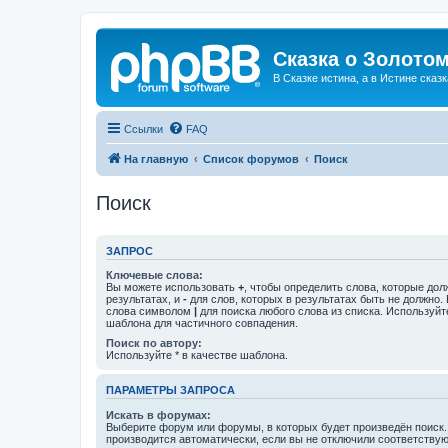
Сказка о Золотом
В Сказке истина, а в Истине сказк
Ссылки
FAQ
На главную
Список форумов
Поиск
Поиск
ЗАПРОС
Ключевые слова:
Вы можете использовать
+
, чтобы определить слова, которые дол
результатах, и
-
для слов, которых в результатах быть не должно.
слова символом
|
для поиска любого слова из списка. Используй
шаблона для частичного совпадения.
Поиск по автору:
Используйте * в качестве шаблона.
ПАРАМЕТРЫ ЗАПРОСА
Искать в форумах:
Выберите форум или форумы, в которых будет произведён поиск
производится автоматически, если вы не отключили соответству