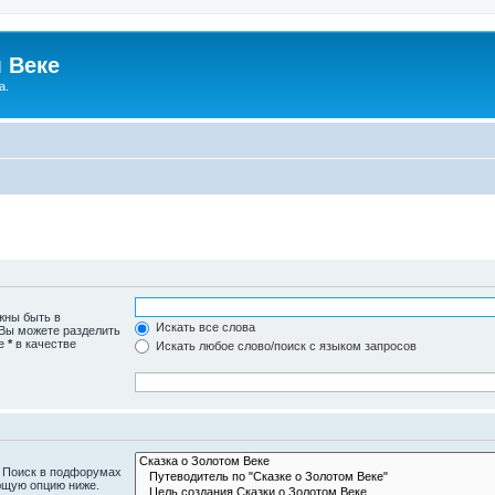
 Веке
а.
жны быть в
Искать все слова
 Вы можете разделить
те
*
в качестве
Искать любое слово/поиск с языком запросов
. Поиск в подфорумах
ющую опцию ниже.