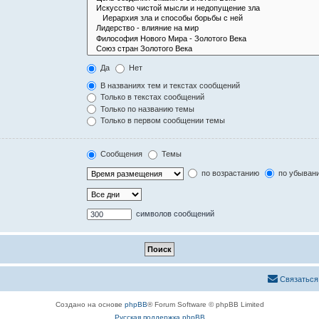
Да
Нет
В названиях тем и текстах сообщений
Только в текстах сообщений
Только по названию темы
Только в первом сообщении темы
Сообщения
Темы
по возрастанию
по убыван
символов сообщений
Связаться
Создано на основе
phpBB
® Forum Software © phpBB Limited
Русская поддержка phpBB