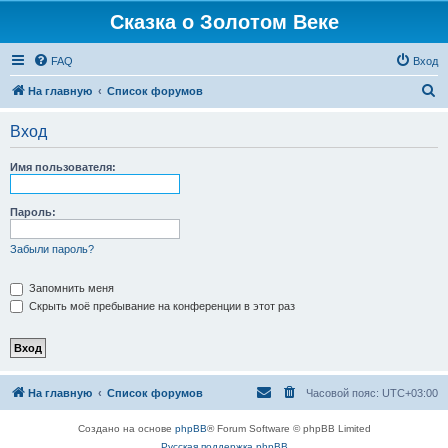
Сказка о Золотом Веке
FAQ
Вход
П
На главную
Список форумов
о
Вход
и
с
Имя пользователя:
к
Пароль:
Забыли пароль?
Запомнить меня
Скрыть моё пребывание на конференции в этот раз
На главную
Список форумов
Часовой пояс:
UTC+03:00
Создано на основе
phpBB
® Forum Software © phpBB Limited
Русская поддержка phpBB