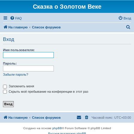
Сказка о Золотом Веке
FAQ
Вход
П
На главную
Список форумов
о
Вход
и
с
Имя пользователя:
к
Пароль:
Забыли пароль?
Запомнить меня
Скрыть моё пребывание на конференции в этот раз
На главную
Список форумов
Часовой пояс:
UTC+03:00
Создано на основе
phpBB
® Forum Software © phpBB Limited
Русская поддержка phpBB