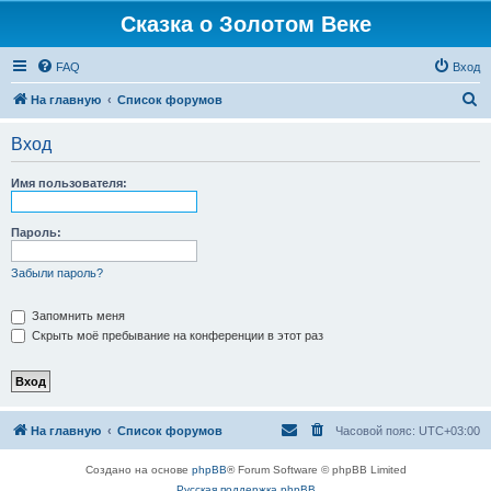
Сказка о Золотом Веке
FAQ
Вход
П
На главную
Список форумов
о
Вход
и
с
Имя пользователя:
к
Пароль:
Забыли пароль?
Запомнить меня
Скрыть моё пребывание на конференции в этот раз
На главную
Список форумов
Часовой пояс:
UTC+03:00
Создано на основе
phpBB
® Forum Software © phpBB Limited
Русская поддержка phpBB