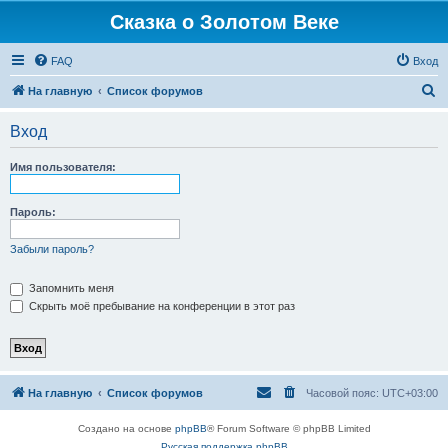
Сказка о Золотом Веке
FAQ
Вход
П
На главную
Список форумов
о
Вход
и
с
Имя пользователя:
к
Пароль:
Забыли пароль?
Запомнить меня
Скрыть моё пребывание на конференции в этот раз
На главную
Список форумов
Часовой пояс:
UTC+03:00
Создано на основе
phpBB
® Forum Software © phpBB Limited
Русская поддержка phpBB