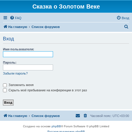
Сказка о Золотом Веке
FAQ
Вход
П
На главную
Список форумов
о
Вход
и
с
Имя пользователя:
к
Пароль:
Забыли пароль?
Запомнить меня
Скрыть моё пребывание на конференции в этот раз
На главную
Список форумов
Часовой пояс:
UTC+03:00
Создано на основе
phpBB
® Forum Software © phpBB Limited
Русская поддержка phpBB