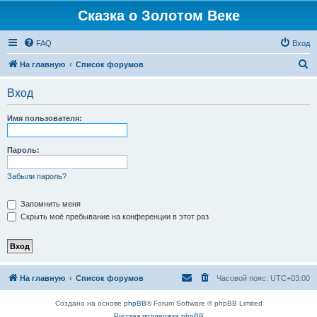
Сказка о Золотом Веке
FAQ
Вход
П
На главную
Список форумов
о
Вход
и
с
Имя пользователя:
к
Пароль:
Забыли пароль?
Запомнить меня
Скрыть моё пребывание на конференции в этот раз
На главную
Список форумов
Часовой пояс:
UTC+03:00
Создано на основе
phpBB
® Forum Software © phpBB Limited
Русская поддержка phpBB