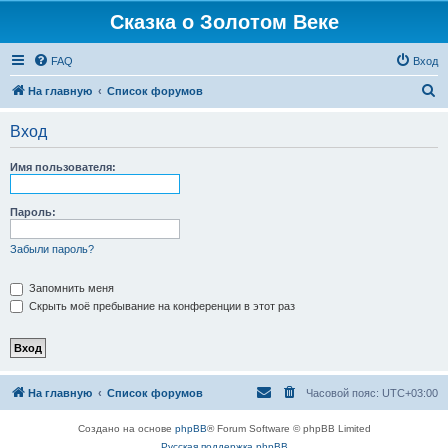
Сказка о Золотом Веке
FAQ
Вход
П
На главную
Список форумов
о
Вход
и
с
Имя пользователя:
к
Пароль:
Забыли пароль?
Запомнить меня
Скрыть моё пребывание на конференции в этот раз
На главную
Список форумов
Часовой пояс:
UTC+03:00
Создано на основе
phpBB
® Forum Software © phpBB Limited
Русская поддержка phpBB