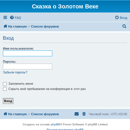
Сказка о Золотом Веке
FAQ
Вход
П
На главную
Список форумов
о
Вход
и
с
Имя пользователя:
к
Пароль:
Забыли пароль?
Запомнить меня
Скрыть моё пребывание на конференции в этот раз
На главную
Список форумов
Часовой пояс:
UTC+03:00
Создано на основе
phpBB
® Forum Software © phpBB Limited
Русская поддержка phpBB