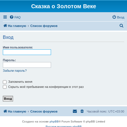
Сказка о Золотом Веке
FAQ
Вход
П
На главную
Список форумов
о
Вход
и
с
Имя пользователя:
к
Пароль:
Забыли пароль?
Запомнить меня
Скрыть моё пребывание на конференции в этот раз
На главную
Список форумов
Часовой пояс:
UTC+03:00
Создано на основе
phpBB
® Forum Software © phpBB Limited
Русская поддержка phpBB