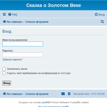
Сказка о Золотом Веке
FAQ
Вход
П
На главную
Список форумов
о
Вход
и
с
Имя пользователя:
к
Пароль:
Забыли пароль?
Запомнить меня
Скрыть моё пребывание на конференции в этот раз
На главную
Список форумов
Часовой пояс:
UTC+03:00
Создано на основе
phpBB
® Forum Software © phpBB Limited
Русская поддержка phpBB