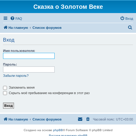
Сказка о Золотом Веке
FAQ
Вход
П
На главную
Список форумов
о
Вход
и
с
Имя пользователя:
к
Пароль:
Забыли пароль?
Запомнить меня
Скрыть моё пребывание на конференции в этот раз
На главную
Список форумов
Часовой пояс:
UTC+03:00
Создано на основе
phpBB
® Forum Software © phpBB Limited
Русская поддержка phpBB