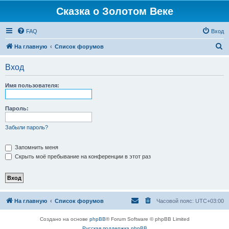
Сказка о Золотом Веке
FAQ
Вход
П
На главную
Список форумов
о
Вход
и
с
Имя пользователя:
к
Пароль:
Забыли пароль?
Запомнить меня
Скрыть моё пребывание на конференции в этот раз
На главную
Список форумов
Часовой пояс:
UTC+03:00
Создано на основе
phpBB
® Forum Software © phpBB Limited
Русская поддержка phpBB