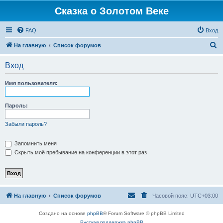
Сказка о Золотом Веке
FAQ
Вход
П
На главную
Список форумов
о
Вход
и
с
Имя пользователя:
к
Пароль:
Забыли пароль?
Запомнить меня
Скрыть моё пребывание на конференции в этот раз
На главную
Список форумов
Часовой пояс:
UTC+03:00
Создано на основе
phpBB
® Forum Software © phpBB Limited
Русская поддержка phpBB