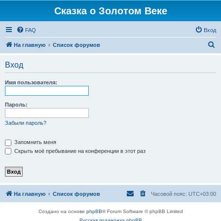
Сказка о Золотом Веке
FAQ
Вход
П
На главную
Список форумов
о
Вход
и
с
Имя пользователя:
к
Пароль:
Забыли пароль?
Запомнить меня
Скрыть моё пребывание на конференции в этот раз
На главную
Список форумов
Часовой пояс:
UTC+03:00
Создано на основе
phpBB
® Forum Software © phpBB Limited
Русская поддержка phpBB