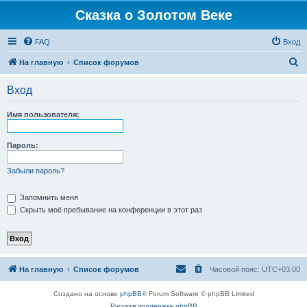
Сказка о Золотом Веке
FAQ
Вход
П
На главную
Список форумов
о
Вход
и
с
Имя пользователя:
к
Пароль:
Забыли пароль?
Запомнить меня
Скрыть моё пребывание на конференции в этот раз
На главную
Список форумов
Часовой пояс:
UTC+03:00
Создано на основе
phpBB
® Forum Software © phpBB Limited
Русская поддержка phpBB