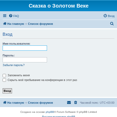
Сказка о Золотом Веке
FAQ
Вход
П
На главную
Список форумов
о
Вход
и
с
Имя пользователя:
к
Пароль:
Забыли пароль?
Запомнить меня
Скрыть моё пребывание на конференции в этот раз
На главную
Список форумов
Часовой пояс:
UTC+03:00
Создано на основе
phpBB
® Forum Software © phpBB Limited
Русская поддержка phpBB