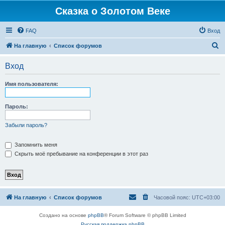
Сказка о Золотом Веке
FAQ
Вход
П
На главную
Список форумов
о
Вход
и
с
Имя пользователя:
к
Пароль:
Забыли пароль?
Запомнить меня
Скрыть моё пребывание на конференции в этот раз
На главную
Список форумов
Часовой пояс:
UTC+03:00
Создано на основе
phpBB
® Forum Software © phpBB Limited
Русская поддержка phpBB