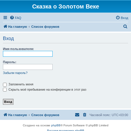
Сказка о Золотом Веке
FAQ
Вход
П
На главную
Список форумов
о
Вход
и
с
Имя пользователя:
к
Пароль:
Забыли пароль?
Запомнить меня
Скрыть моё пребывание на конференции в этот раз
На главную
Список форумов
Часовой пояс:
UTC+03:00
Создано на основе
phpBB
® Forum Software © phpBB Limited
Русская поддержка phpBB