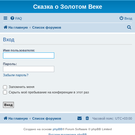
Сказка о Золотом Веке
FAQ
Вход
П
На главную
Список форумов
о
Вход
и
с
Имя пользователя:
к
Пароль:
Забыли пароль?
Запомнить меня
Скрыть моё пребывание на конференции в этот раз
На главную
Список форумов
Часовой пояс:
UTC+03:00
Создано на основе
phpBB
® Forum Software © phpBB Limited
Русская поддержка phpBB