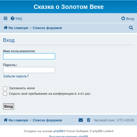
Сказка о Золотом Веке
FAQ
Вход
П
На главную
Список форумов
о
Вход
и
с
Имя пользователя:
к
Пароль:
Забыли пароль?
Запомнить меня
Скрыть моё пребывание на конференции в этот раз
На главную
Список форумов
Часовой пояс:
UTC+03:00
Создано на основе
phpBB
® Forum Software © phpBB Limited
Русская поддержка phpBB