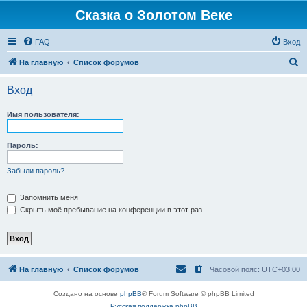
Сказка о Золотом Веке
FAQ
Вход
П
На главную
Список форумов
о
Вход
и
с
Имя пользователя:
к
Пароль:
Забыли пароль?
Запомнить меня
Скрыть моё пребывание на конференции в этот раз
На главную
Список форумов
Часовой пояс:
UTC+03:00
Создано на основе
phpBB
® Forum Software © phpBB Limited
Русская поддержка phpBB