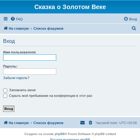
Сказка о Золотом Веке
FAQ
Вход
П
На главную
Список форумов
о
Вход
и
с
Имя пользователя:
к
Пароль:
Забыли пароль?
Запомнить меня
Скрыть моё пребывание на конференции в этот раз
На главную
Список форумов
Часовой пояс:
UTC+03:00
Создано на основе
phpBB
® Forum Software © phpBB Limited
Русская поддержка phpBB