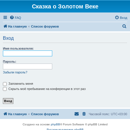
Сказка о Золотом Веке
FAQ
Вход
П
На главную
Список форумов
о
Вход
и
с
Имя пользователя:
к
Пароль:
Забыли пароль?
Запомнить меня
Скрыть моё пребывание на конференции в этот раз
На главную
Список форумов
Часовой пояс:
UTC+03:00
Создано на основе
phpBB
® Forum Software © phpBB Limited
Русская поддержка phpBB