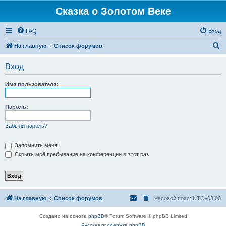
Сказка о Золотом Веке
FAQ
Вход
П
На главную
Список форумов
о
Вход
и
с
Имя пользователя:
к
Пароль:
Забыли пароль?
Запомнить меня
Скрыть моё пребывание на конференции в этот раз
На главную
Список форумов
Часовой пояс:
UTC+03:00
Создано на основе
phpBB
® Forum Software © phpBB Limited
Русская поддержка phpBB