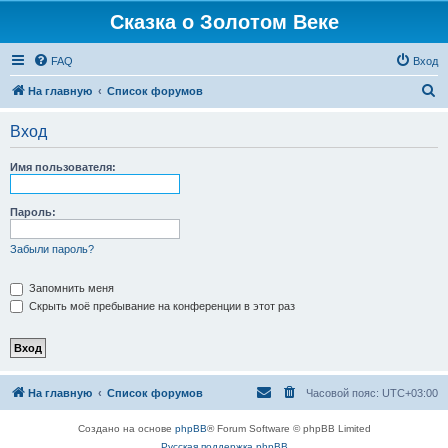
Сказка о Золотом Веке
FAQ
Вход
П
На главную
Список форумов
о
Вход
и
с
Имя пользователя:
к
Пароль:
Забыли пароль?
Запомнить меня
Скрыть моё пребывание на конференции в этот раз
На главную
Список форумов
Часовой пояс:
UTC+03:00
Создано на основе
phpBB
® Forum Software © phpBB Limited
Русская поддержка phpBB