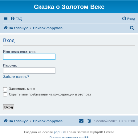
Сказка о Золотом Веке
FAQ
Вход
П
На главную
Список форумов
о
Вход
и
с
Имя пользователя:
к
Пароль:
Забыли пароль?
Запомнить меня
Скрыть моё пребывание на конференции в этот раз
На главную
Список форумов
Часовой пояс:
UTC+03:00
Создано на основе
phpBB
® Forum Software © phpBB Limited
Русская поддержка phpBB