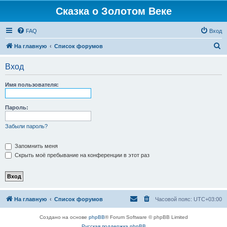
Сказка о Золотом Веке
FAQ
Вход
П
На главную
Список форумов
о
Вход
и
с
Имя пользователя:
к
Пароль:
Забыли пароль?
Запомнить меня
Скрыть моё пребывание на конференции в этот раз
На главную
Список форумов
Часовой пояс:
UTC+03:00
Создано на основе
phpBB
® Forum Software © phpBB Limited
Русская поддержка phpBB