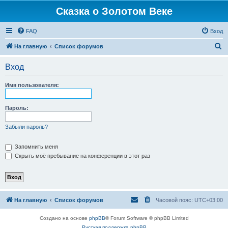
Сказка о Золотом Веке
FAQ
Вход
П
На главную
Список форумов
о
Вход
и
с
Имя пользователя:
к
Пароль:
Забыли пароль?
Запомнить меня
Скрыть моё пребывание на конференции в этот раз
На главную
Список форумов
Часовой пояс:
UTC+03:00
Создано на основе
phpBB
® Forum Software © phpBB Limited
Русская поддержка phpBB