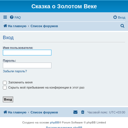
Сказка о Золотом Веке
FAQ
Вход
П
На главную
Список форумов
о
Вход
и
с
Имя пользователя:
к
Пароль:
Забыли пароль?
Запомнить меня
Скрыть моё пребывание на конференции в этот раз
На главную
Список форумов
Часовой пояс:
UTC+03:00
Создано на основе
phpBB
® Forum Software © phpBB Limited
Русская поддержка phpBB