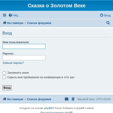
Сказка о Золотом Веке
FAQ
Вход
П
На главную
Список форумов
о
Вход
и
с
Имя пользователя:
к
Пароль:
Забыли пароль?
Запомнить меня
Скрыть моё пребывание на конференции в этот раз
На главную
Список форумов
Часовой пояс:
UTC+03:00
Создано на основе
phpBB
® Forum Software © phpBB Limited
Русская поддержка phpBB