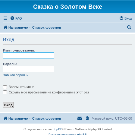
Сказка о Золотом Веке
FAQ
Вход
П
На главную
Список форумов
о
Вход
и
с
Имя пользователя:
к
Пароль:
Забыли пароль?
Запомнить меня
Скрыть моё пребывание на конференции в этот раз
На главную
Список форумов
Часовой пояс:
UTC+03:00
Создано на основе
phpBB
® Forum Software © phpBB Limited
Русская поддержка phpBB