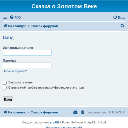
Сказка о Золотом Веке
FAQ
Вход
П
На главную
Список форумов
о
Вход
и
с
Имя пользователя:
к
Пароль:
Забыли пароль?
Запомнить меня
Скрыть моё пребывание на конференции в этот раз
На главную
Список форумов
Часовой пояс:
UTC+03:00
Создано на основе
phpBB
® Forum Software © phpBB Limited
Русская поддержка phpBB